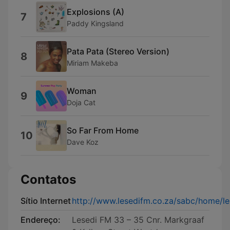
Explosions (A)
7
Paddy Kingsland
Pata Pata (Stereo Version)
8
Miriam Makeba
Woman
9
Doja Cat
So Far From Home
10
Dave Koz
Contatos
Sítio Internet
http://www.lesedifm.co.za/sabc/home/l
Endereço:
Lesedi FM 33 – 35 Cnr. Markgraaf