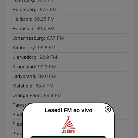
Heidelberg:
87.7 FM
Heilbron:
89.25 FM
Hoopstad:
89.4 FM
Johannesburg:
87.7 FM
Kimberley:
99.8 FM
Klerksdorp:
92.9 FM
Kroonstad:
90.3 FM
Ladybrand:
89.0 FM
Matatiele:
88.4 FM
Orange Farm:
88.4 FM
Parys:
88.9 FM
Lesedi FM ao vivo
Phuthaditjhaba:
88.2 FM
Pietermaritzburg:
106.6 FM
Potchefstroom:
88.9 FM