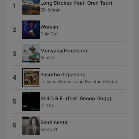
Long Strokes (feat. Oren Tsor)
1
Ziv Moran
Woman
2
Doja Cat
Monyaka(Hoenene)
3
Sents'o
Basotho Kopanang
4
Letsema Matsela and Basotho Dihoba
Still D.R.E. (feat. Snoop Dogg)
5
Dr. Dre
Sentimental
6
Kenny G