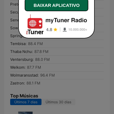
Pretoria:
88.4 FM
BAIXAR APLICATIVO
Secunda:
88.2 FM
Senekal:
88.0 FM
Soweto:
88.4 FM
Springs:
88.35 FM
Tembisa:
88.4 FM
Thaba Nchu:
87.8 FM
Ventersburg:
88.0 FM
Welkom:
87.7 FM
Wolmaransstad:
96.4 FM
Zastron:
88.1 FM
Top Músicas
Últimos 7 dias
Últimos 30 dias