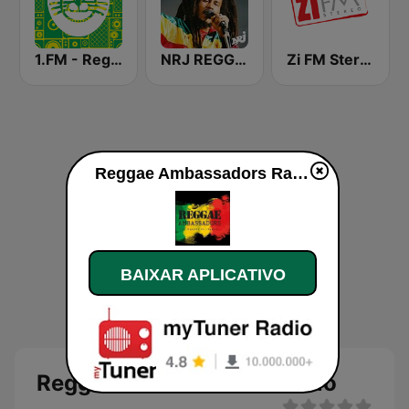
1.FM - Reggae
NRJ REGGAE
Zi FM Stereo
Reggae Ambassadors Radio ao vivo
BAIXAR APLICATIVO
Reggae Ambassadors Radio