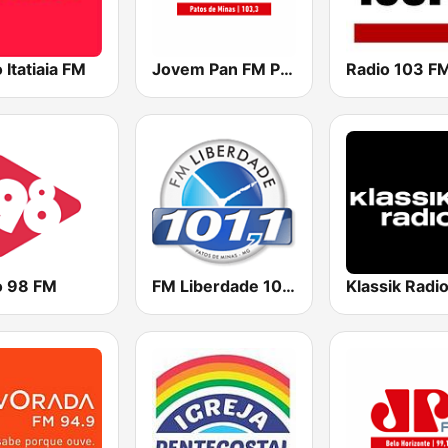
 Itatiaia FM
Jovem Pan FM Patos de Minas
Radio 103 F
o 98 FM
FM Liberdade 101.1
Klassik Radi