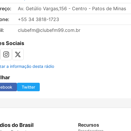
reço:
Av. Getúlio Vargas,156 - Centro - Patos de Minas
fone:
+55 34 3818-1723
l:
clubefm@clubefm99.com.br
s Sociais
izar a informação desta rádio
ilhar
cebook
Twitter
dios do Brasil
Recursos
Broadcasters