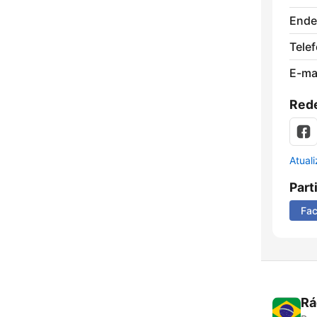
Ende
Tele
E-mai
Rede
Atual
Part
Fa
Rá