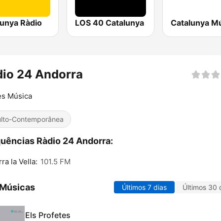
lunya Ràdio
LOS 40 Catalunya
Catalunya M
io 24 Andorra
s Música
lto-Contemporânea
uências Ràdio 24 Andorra:
ra la Vella:
101.5 FM
 Músicas
Últimos 7 dias
Últimos 30 
Els Profetes