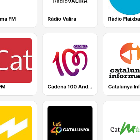
ima FM
Ràdio Valira
Ràdio Flaixb
 FM
Cadena 100 Andorra