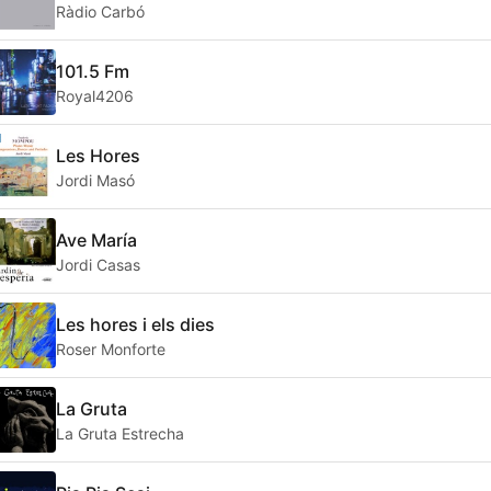
Ràdio Carbó
101.5 Fm
Royal4206
Les Hores
Jordi Masó
Ave María
Jordi Casas
Les hores i els dies
Roser Monforte
La Gruta
La Gruta Estrecha