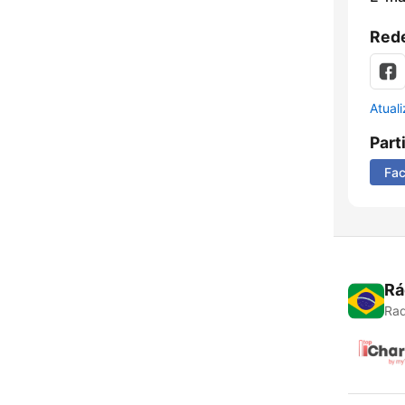
Rede
Atual
Part
Fa
Rá
Rad