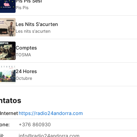
Pis Pis Sesi
Pis Pis
Les Nits S'acurten
Les nits s'acurten
Comptes
TOSMA
24 Hores
Octubre
ntatos
 Internet
https://radio24andorra.com
fone:
+376 860930
l:
info@radio24andorra.com