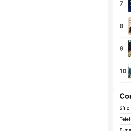
7
8
9
10
Co
Sítio
Tele
E-mai