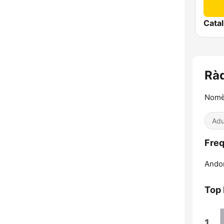
Cata
Ràd
Nomè
Adu
Freq
Andor
Top
1