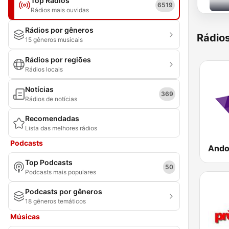
Top Rádios
6519
Rádios mais ouvidas
Rádios por gêneros
Rádio
15 gêneros musicais
Rádios por regiões
Rádios locais
Notícias
369
Rádios de notícias
Recomendadas
Lista das melhores rádios
Podcasts
Ando
Top Podcasts
50
Podcasts mais populares
Podcasts por gêneros
18 gêneros temáticos
Músicas