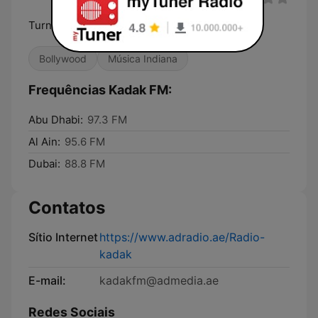
Turn it UP!
Bollywood
Música Indiana
Frequências Kadak FM:
Abu Dhabi:
97.3 FM
Al Ain:
95.6 FM
Dubai:
88.8 FM
Contatos
Sítio Internet
https://www.adradio.ae/Radio-
kadak
E-mail:
kadakfm@admedia.ae
Redes Sociais