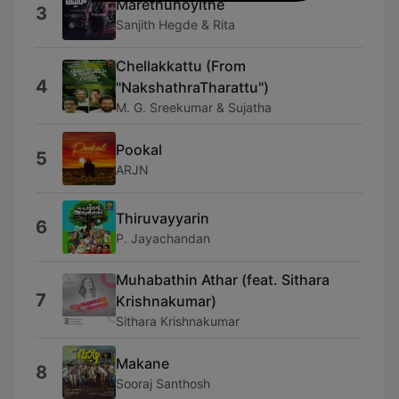
Marethuhoyithe
3
Sanjith Hegde & Rita
Chellakkattu (From
4
"NakshathraTharattu")
M. G. Sreekumar & Sujatha
Pookal
5
ARJN
Thiruvayyarin
6
P. Jayachandan
Muhabathin Athar (feat. Sithara
7
Krishnakumar)
Sithara Krishnakumar
Makane
8
Sooraj Santhosh