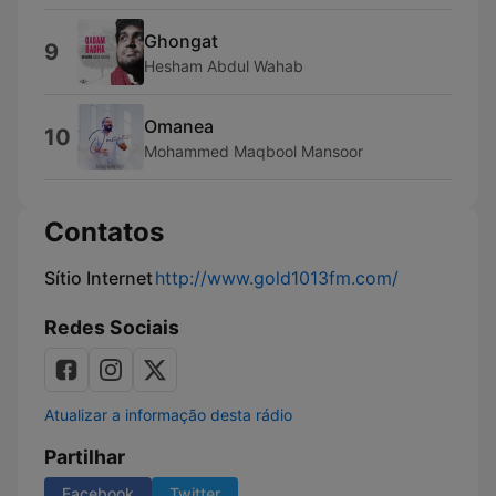
Ghongat
9
Hesham Abdul Wahab
Omanea
10
Mohammed Maqbool Mansoor
Contatos
Sítio Internet
http://www.gold1013fm.com/
Redes Sociais
Atualizar a informação desta rádio
Partilhar
Facebook
Twitter