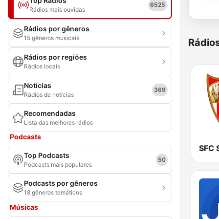
Top Rádios
6525
Rádios mais ouvidas
Rádios por gêneros
15 gêneros musicais
Rádio
Rádios por regiões
Rádios locais
Notícias
369
Rádios de notícias
Recomendadas
Lista das melhores rádios
Podcasts
Top Podcasts
50
Podcasts mais populares
Podcasts por gêneros
18 gêneros temáticos
Músicas