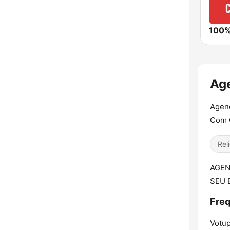
100%
Age
Agend
Com 
Rel
AGEN
SEU 
Freq
Votu