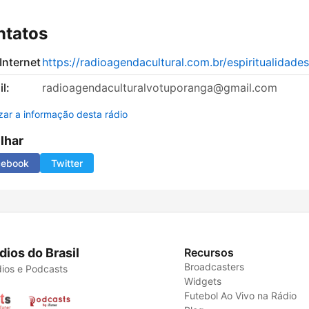
ntatos
 Internet
https://radioagendacultural.com.br/espiritualidades
l:
radioagendaculturalvotuporanga@gmail.com
izar a informação desta rádio
ilhar
cebook
Twitter
dios do Brasil
Recursos
Broadcasters
ios e Podcasts
Widgets
Futebol Ao Vivo na Rádio