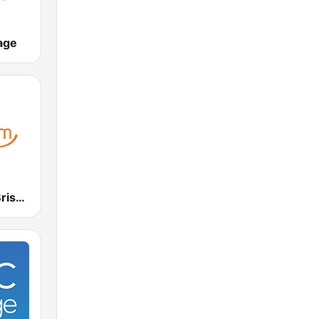
age
Smooth FM Brisbane