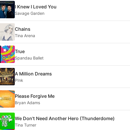
I Knew I Loved You
Savage Garden
Chains
Tina Arena
True
Spandau Ballet
A Million Dreams
P!nk
Please Forgive Me
Bryan Adams
We Don't Need Another Hero (Thunderdome)
Tina Turner