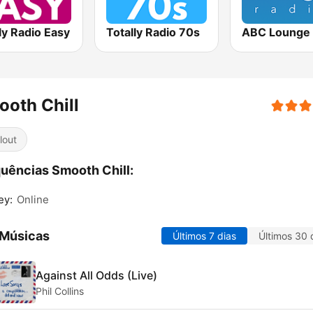
ly Radio Easy
Totally Radio 70s
ABC Lounge 
oth Chill
lout
uências Smooth Chill:
ey:
Online
 Músicas
Últimos 7 dias
Últimos 30 
Against All Odds (Live)
Phil Collins