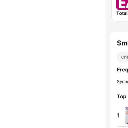
Total
Smo
Chil
Freq
Sydn
Top
1