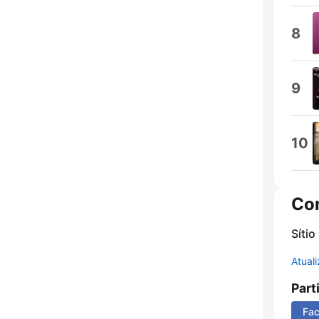
8
9
10
Co
Sítio
Atual
Part
Fa