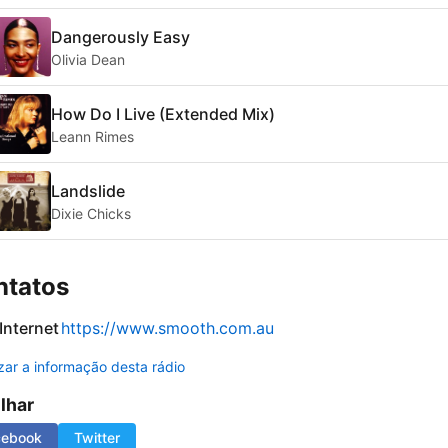
Dangerously Easy
Olivia Dean
How Do I Live (Extended Mix)
Leann Rimes
Landslide
Dixie Chicks
ntatos
 Internet
https://www.smooth.com.au
izar a informação desta rádio
ilhar
cebook
Twitter