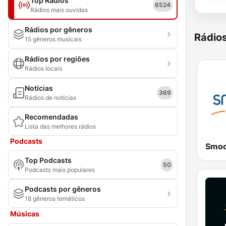
Top Rádios
6524
Rádios mais ouvidas
Rádios por gêneros
Rádio
15 gêneros musicais
Rádios por regiões
Rádios locais
Notícias
369
Rádios de notícias
Recomendadas
Lista das melhores rádios
Podcasts
Smoo
Top Podcasts
50
Podcasts mais populares
Podcasts por gêneros
18 gêneros temáticos
Músicas