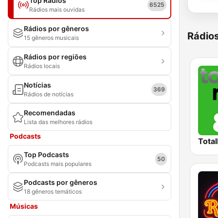
Top Rádios
6525
Rádios mais ouvidas
Rádios por gêneros
Rádio
15 gêneros musicais
Rádios por regiões
Rádios locais
Notícias
369
Rádios de notícias
Recomendadas
Lista das melhores rádios
Podcasts
Total
Top Podcasts
50
Podcasts mais populares
Podcasts por gêneros
18 gêneros temáticos
Músicas