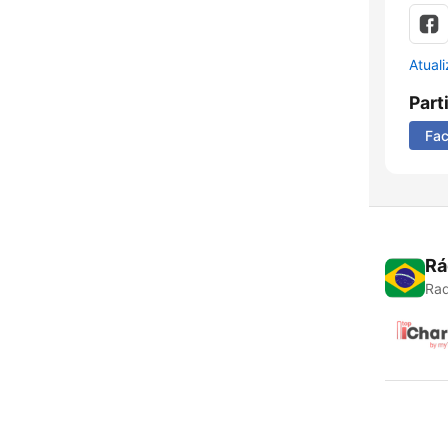
Atual
Part
Fa
Rá
Rad