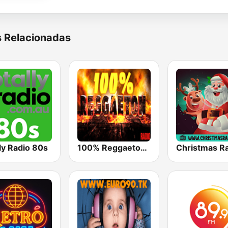
s Relacionadas
ly Radio 80s
100% Reggaeton Radio
Christmas R