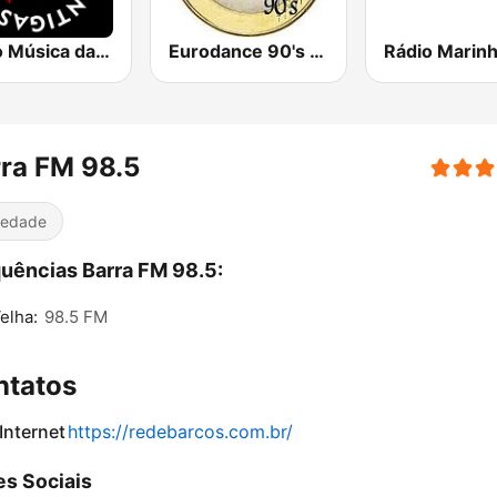
Rádio Música das Antigas
Eurodance 90's - Dance Anos 90
ra FM 98.5
iedade
uências Barra FM 98.5:
Velha:
98.5 FM
ntatos
 Internet
https://redebarcos.com.br/
s Sociais