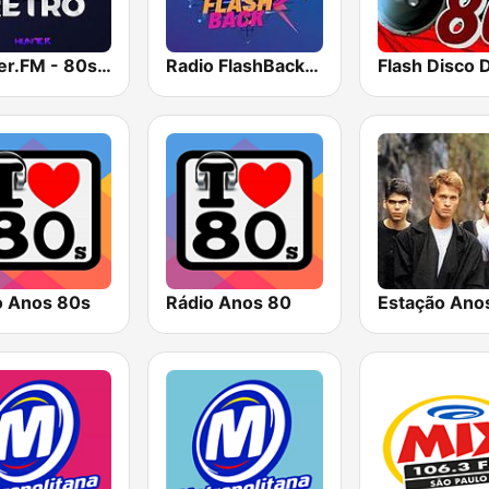
Hunter.FM - 80s Retro
Radio FlashBack 80
o Anos 80s
Rádio Anos 80