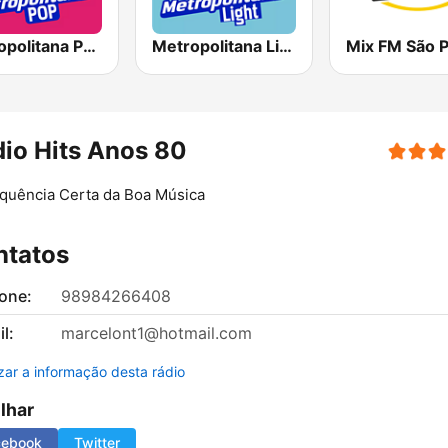
Metropolitana Pop
Metropolitana Light
Mix FM São P
io Hits Anos 80
quência Certa da Boa Música
ntatos
fone:
98984266408
l:
marcelont1@hotmail.com
izar a informação desta rádio
ilhar
cebook
Twitter