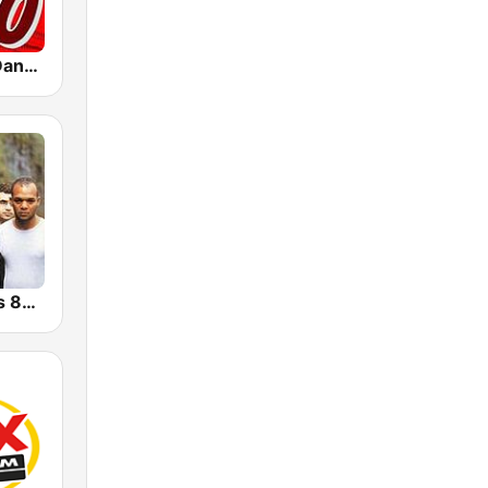
Flash Disco Dance - 80
Estação Anos 80 Web Rádio FM