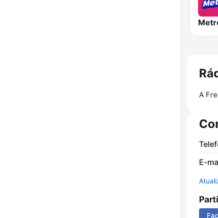
Rád
A Fre
Co
Tele
E-mai
Atual
Part
Fa