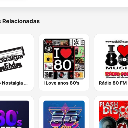
s Relacionadas
Rádio Nostalgia FM - As músicas que deixaram saudade - anos 70, 80 e 90
I Love anos 80's