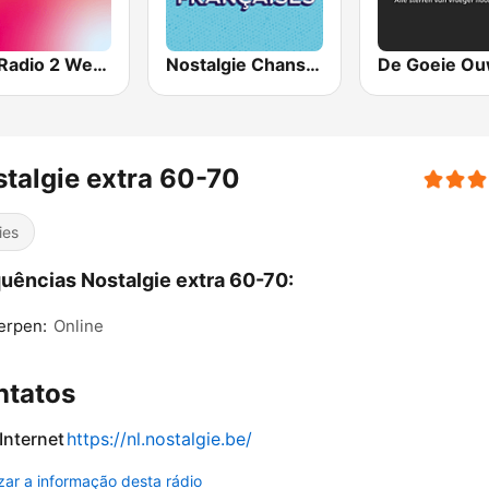
VRT Radio 2 West-Vlaanderen
Nostalgie Chansons Francaises
talgie extra 60-70
ies
uências Nostalgie extra 60-70:
erpen:
Online
ntatos
 Internet
https://nl.nostalgie.be/
izar a informação desta rádio