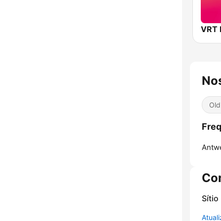
Nos
Old
Freq
Antw
Co
Sítio
Atual