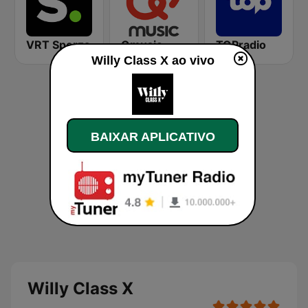
VRT Sporza
Qmusic
TOPradio
Willy Class X ao vivo
BAIXAR APLICATIVO
Willy Class X