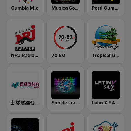
Cumbia Mix
Musica Sonidera
Perú Cumbia Radio
NRJ Radio ENERGY
70 80
Tropicalisima.fm - Cumbia
新城財經台 Metro Finance FM104
Sonideros Cumbiamberos
Latin X 94.3 FM