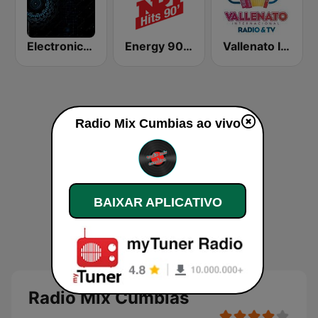
Electronica Radio FM
Energy 90's Only
Vallenato Internacional
Radio Mix Cumbias ao vivo
BAIXAR APLICATIVO
Radio Mix Cumbias