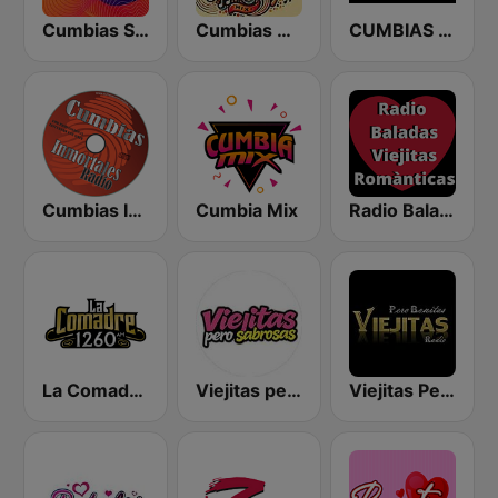
Cumbias Sonideras DJec
Cumbias Mix
CUMBIAS INMORTALES MIX RADIO
Cumbias Inmortales Radio
Cumbia Mix
Radio Baladas Viejitas Románticas
La Comadre 1260 AM
Viejitas pero Sabrosas Radio
Viejitas Pero Bonitas Radio