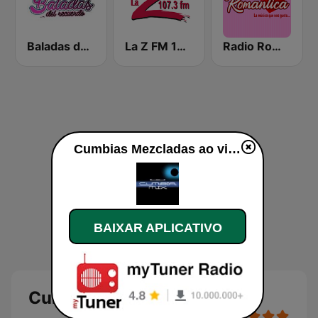
Baladas del Recuerdo
La Z FM 107.3
Radio Romántica México
Cumbias Mezcladas ao vivo
BAIXAR APLICATIVO
Cumbias Mezcladas