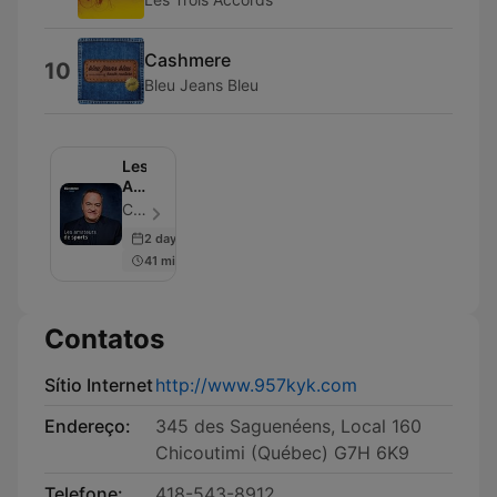
Cashmere
10
Bleu Jeans Bleu
Les
Amateurs
de
Cogeco Media - Episódio 105
sports
2 days ago
41 min
Contatos
Sítio Internet
http://www.957kyk.com
Endereço:
345 des Saguenéens, Local 160
Chicoutimi (Québec) G7H 6K9
Telefone:
418-543-8912