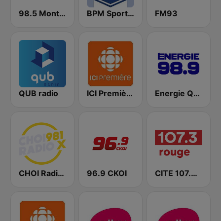
98.5 Montréal
BPM Sports 91.9 FM
FM93
QUB radio
ICI Première Montréal
Energie Québec 98.9 FM
CHOI Radio X 98.1 FM
96.9 CKOI
CITE 107.3 Rouge FM