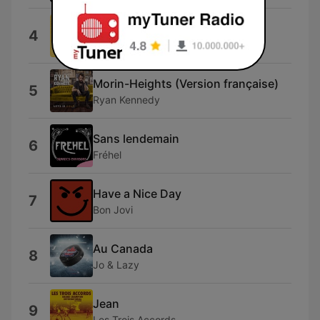
Our Forever Home
4
Christopher Lewis
Morin-Heights (Version française)
5
Ryan Kennedy
Sans lendemain
6
Fréhel
Have a Nice Day
7
Bon Jovi
Au Canada
8
Jo & Lazy
Jean
9
Les Trois Accords