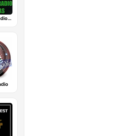
Click Your Radio Christmas
adio