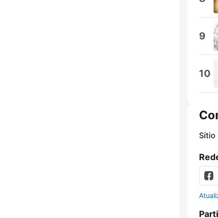
9
10
Co
Sítio
Rede
Atual
Part