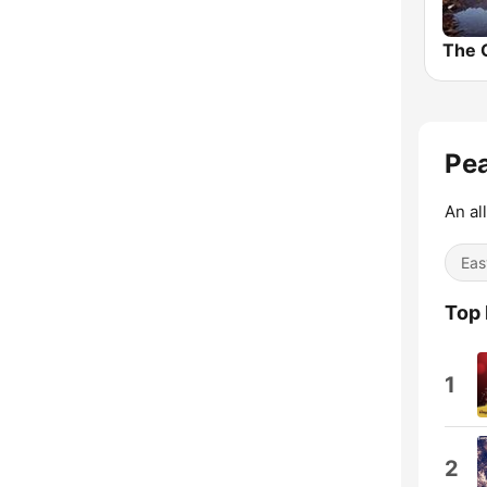
The 
Pea
An al
Eas
Top
1
2