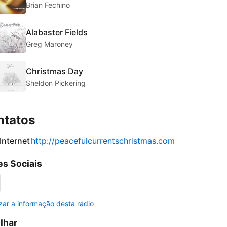
Brian Fechino
Alabaster Fields
Greg Maroney
Christmas Day
Sheldon Pickering
ntatos
 Internet
http://peacefulcurrentschristmas.com
s Sociais
izar a informação desta rádio
ilhar