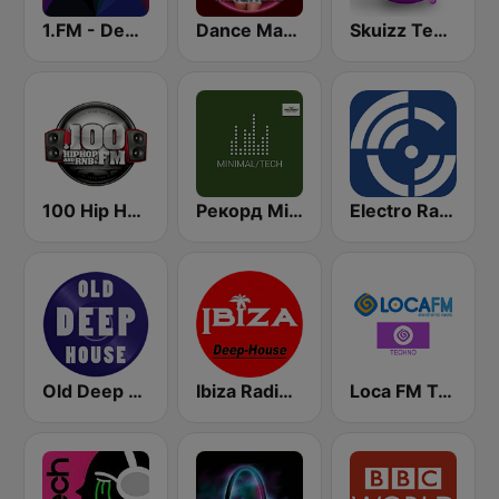
1.FM - Deep House
Dance Machine
Skuizz Tech-House
100 Hip Hop and RNB FM
Рекорд Minimal/Tech (Record Minimal/Tech)
Electro Radio
Old Deep House Music
Ibiza Radios - Deep House
Loca FM Techno