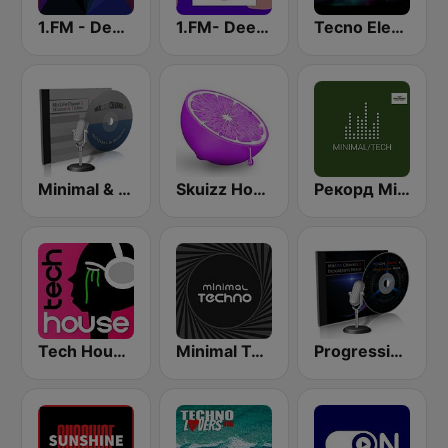
1.FM - Deep House
1.FM- Deep Techno & Tech House
Tecno Electro
Minimal & Techno on MixLive.ie
Skuizz House
Рекорд Minimal/Tech (Record Minimal/Tech)
Tech House RadioSpinner
Minimal Techno Radio
Progressive & Tech-house on MixLive.ie