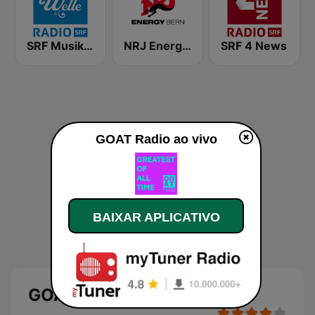
SRF Musikwelle
NRJ Energy Bern
SRF 4 News
GOAT Radio ao vivo
BAIXAR APLICATIVO
GOAT Radio