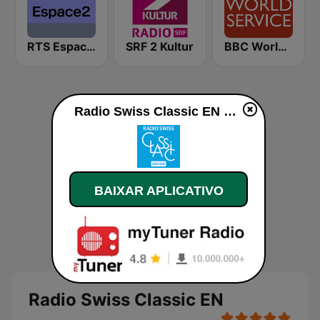
RTS Espace 2
SRF 2 Kultur
BBC World Service
Radio Swiss Classic EN ao vivo
BAIXAR APLICATIVO
Radio Swiss Classic EN