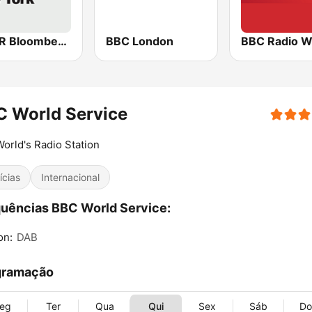
WBBR Bloomberg 1130
BBC London
BBC Radio W
C World Service
orld's Radio Station
ícias
Internacional
uências BBC World Service:
on:
DAB
gramação
eg
Ter
Qua
Qui
Sex
Sáb
D