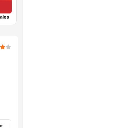
ales
om