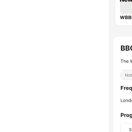
BB
The W
Not
Freq
Lond
Pro
S