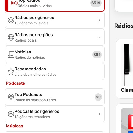
Top Rádios
6519
Rádios mais ouvidas
Rádios por gêneros
15 gêneros musicais
Rádio
Rádios por regiões
Rádios locais
Notícias
369
Rádios de notícias
Recomendadas
Lista das melhores rádios
Podcasts
Top Podcasts
50
Podcasts mais populares
Podcasts por gêneros
18 gêneros temáticos
Músicas