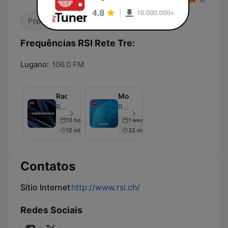
Pop / Top 40
Alternativo / Indie
Frequências RSI Rete Tre:
Lugano:
106.0 FM
Radiogiornale
Modem
RSI - Radiotelevisione svizzera - Episódio 119
RSI - Radiotelevisione svizzera - Episódio 100
13 hours ago
1 week ago
12 min
32 min
Contatos
Sítio Internet
http://www.rsi.ch/
Redes Sociais