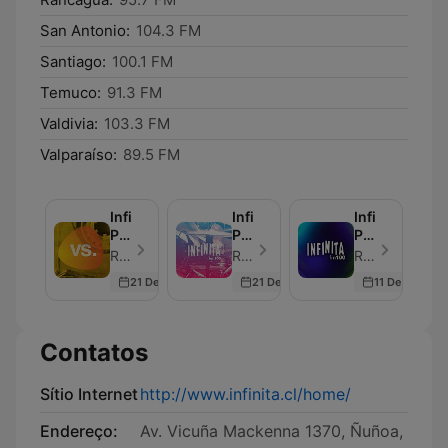
San Antonio:
104.3 FM
Santiago:
100.1 FM
Temuco:
91.3 FM
Valdivia:
103.3 FM
Valparaíso:
89.5 FM
Infinita
Infinita
Infinita
Podcast
Podcast
Podcast
(Humor)
(Crecimiento
(Opinión
Radio Infinita - Episódio 170
Radio Infinita - Episódio 600
Radio Infinita - Episódio 600
Personal)
y
21 Dec 2022
21 Dec 2022
11 Dec 2022
Análisis)
Contatos
Sítio Internet
http://www.infinita.cl/home/
Endereço:
Av. Vicuña Mackenna 1370, Ñuñoa,