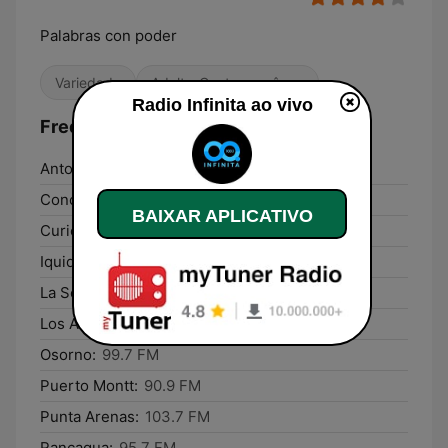
Palabras con poder
Variedade
Adulto-Contemporânea
Radio Infinita ao vivo
Frequências Radio Infinita:
Antofagasta:
107.5 FM
Concepción:
107.1 FM
BAIXAR APLICATIVO
Curicó:
91.5 FM
Iquique:
98.3 FM
La Serena:
103.3 FM
Los Ángeles:
96.1 FM
Osorno:
99.7 FM
Puerto Montt:
90.9 FM
Punta Arenas:
103.7 FM
Rancagua:
95.7 FM