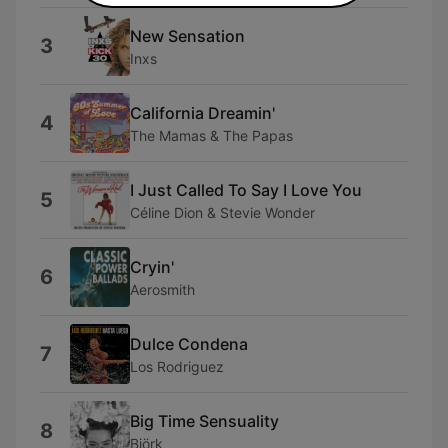
New Sensation
3
Inxs
California Dreamin'
4
The Mamas & The Papas
I Just Called To Say I Love You
5
Céline Dion & Stevie Wonder
Cryin'
6
Aerosmith
Dulce Condena
7
Los Rodriguez
Big Time Sensuality
8
Björk