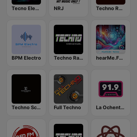
Tecno Electro
NRJ
Techno Record FM Tunja
BPM Electro
Techno Radio
hearMe.FM Techno
Techno Science
Full Techno
La Ochentera