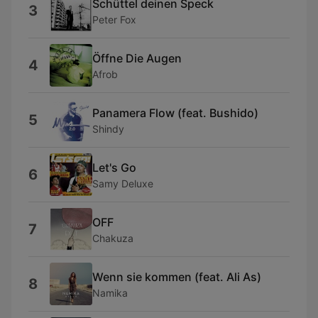
Schüttel deinen Speck
3
Peter Fox
Öffne Die Augen
4
Afrob
Panamera Flow (feat. Bushido)
5
Shindy
Let's Go
6
Samy Deluxe
OFF
7
Chakuza
Wenn sie kommen (feat. Ali As)
8
Namika