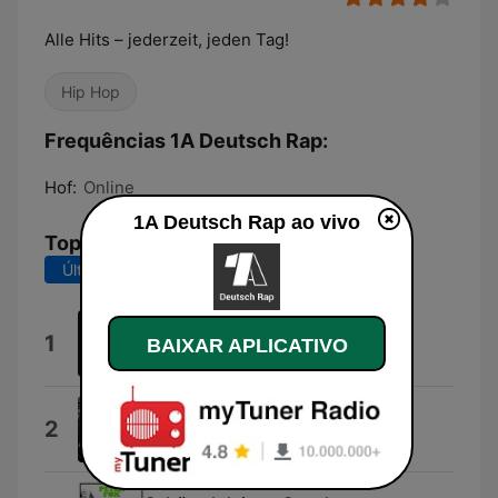
Alle Hits – jederzeit, jeden Tag!
Hip Hop
Frequências 1A Deutsch Rap:
Hof:
Online
1A Deutsch Rap ao vivo
Top Músicas
Últimos 7 dias
Últimos 30 dias
Allein
1
BAIXAR APLICATIVO
Bozza
Skandalös
2
01099