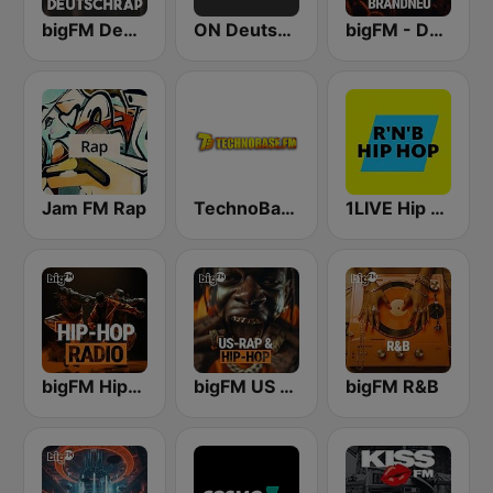
bigFM Deutschrap
ON Deutsch Rap
bigFM - Deutschrap rasiert brandeu
Jam FM Rap
TechnoBase.FM
1LIVE Hip Hop & RnB
bigFM Hip-Hop Radio
bigFM US Rap & Hip-Hop
bigFM R&B