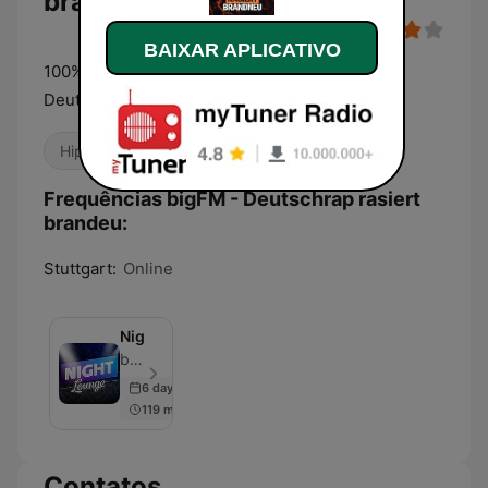
brandeu
BAIXAR APLICATIVO
100% Deutsch Rap: Dein Stream für nonstop
Deutsch-Rap
Hip Hop
R&B / Soul
Frequências bigFM - Deutschrap rasiert
brandeu:
Stuttgart:
Online
Nightlounge
bigFM - Episódio 500
6 days ago
119 min
Contatos