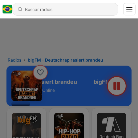
Rádios
bigFM - Deutschrap rasiert brandeu
 Deutschrap rasiert brandeu
Online