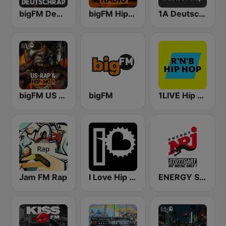
bigFM Deutschrap
bigFM Hip-Hop Radio
1A Deutsch Rap
bigFM US Rap & Hip-Hop
bigFM
1LIVE Hip Hop & RnB
Jam FM Rap
I Love Hip Hop
ENERGY Stuttgart