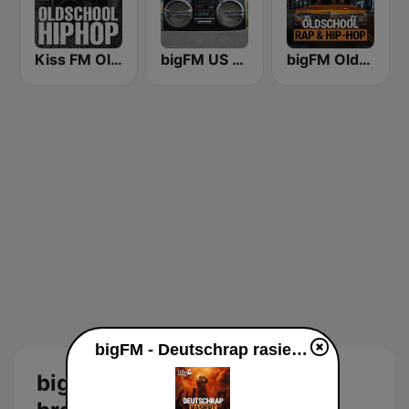
Kiss FM Oldschool Hip Hop
bigFM US Rap & Hip-Hop
bigFM Oldschool Rap & Hip-Hop
bigFM - Deutschrap rasiert brandeu ao vivo
bigFM - Deutschrap rasiert