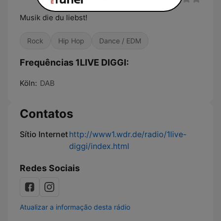
Musik die du liebst!
Rock
Hip Hop
Dance / EDM
Frequências 1LIVE DIGGI:
Köln:
DAB
Contatos
Sítio Internet
http://www1.wdr.de/radio/1live-
diggi/index.html
Redes Sociais
Atualizar a informação desta rádio