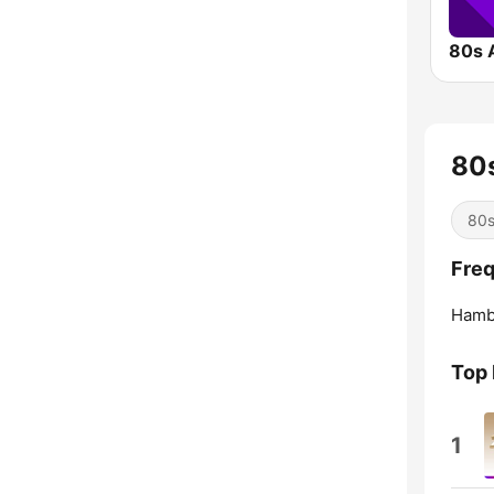
80s 
80
80
Fre
Hamb
Top
1