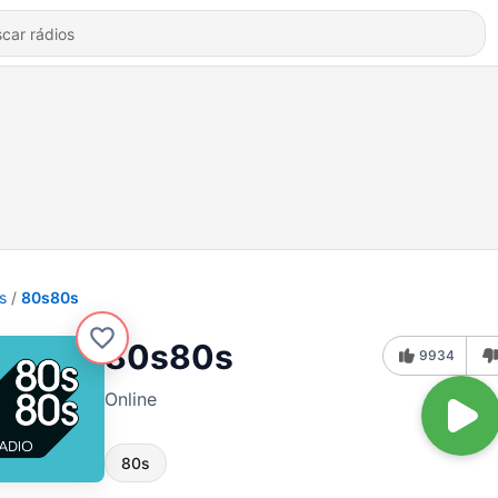
s
80s80s
80s80s
9934
Online
80s