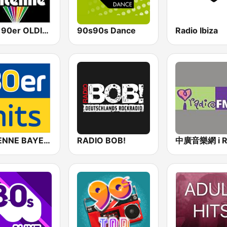
80er 90er OLDIE ANTENNE
90s90s Dance
Radio Ibiza
ANTENNE BAYERN 80er Hits
RADIO BOB!