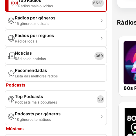
Top Rádios
6523
Rádios mais ouvidas
Rádios por gêneros
Rádio
15 gêneros musicais
Rádios por regiões
Rádios locais
Notícias
369
Rádios de notícias
Recomendadas
Lista das melhores rádios
Podcasts
80s 
Top Podcasts
50
Podcasts mais populares
Podcasts por gêneros
18 gêneros temáticos
Músicas