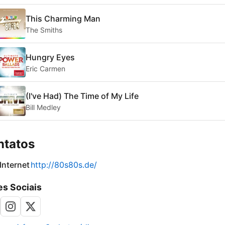
This Charming Man
The Smiths
Hungry Eyes
Eric Carmen
(I've Had) The Time of My Life
Bill Medley
ntatos
 Internet
http://80s80s.de/
s Sociais