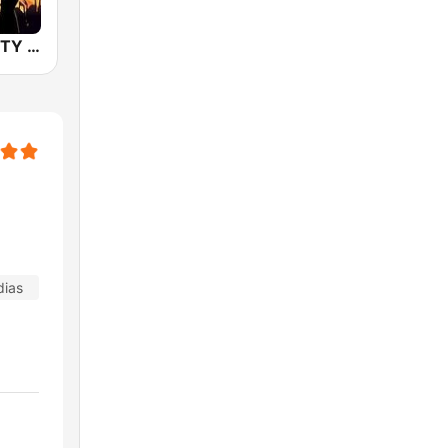
80s 90s PARTY HITS
dias