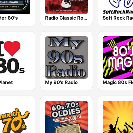
er 80's
Radio Classic Rock
Soft Rock Ra
Planet
My 90's Radio
Magic 80s Fl