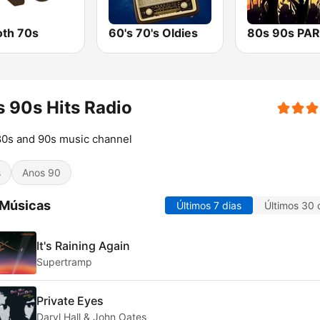
th 70s
60's 70's Oldies
 90s Hits Radio
0s and 90s music channel
s
Anos 90
 Músicas
Últimos 7 dias
Últimos 30 
It's Raining Again
Supertramp
Private Eyes
Daryl Hall & John Oates