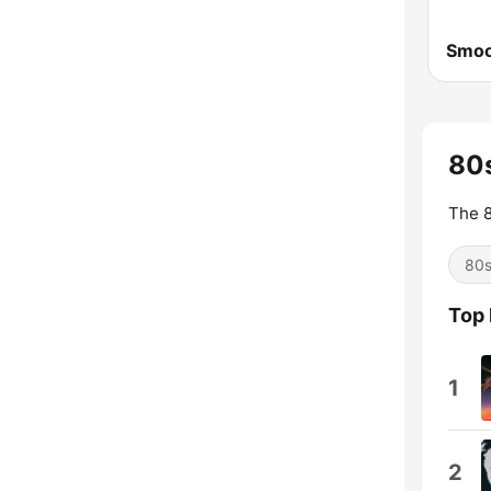
Smoo
80s
The 8
80
Top
1
2