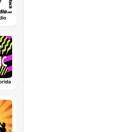
dio
orida