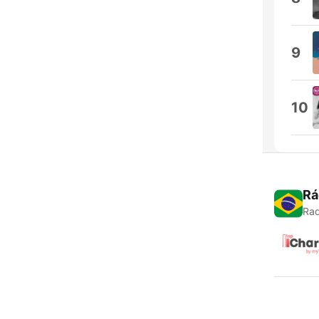
9
10
Rá
Rad