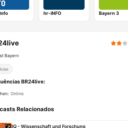
Info
hr-iNFO
Bayern 3
24live
ist Bayern
ícias
uências BR24live:
hen:
Online
casts Relacionados
IQ - Wissenschaft und Forschung