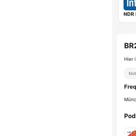
NDR 
BR
Hier 
Not
Freq
Münc
Pod