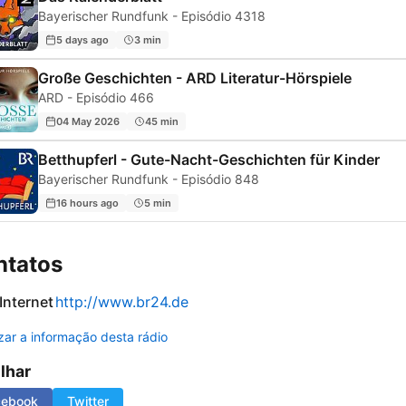
Bayerischer Rundfunk - Episódio 4318
5 days ago
3 min
Große Geschichten - ARD Literatur-Hörspiele
ARD - Episódio 466
04 May 2026
45 min
Betthupferl - Gute-Nacht-Geschichten für Kinder
Bayerischer Rundfunk - Episódio 848
16 hours ago
5 min
ntatos
 Internet
http://www.br24.de
izar a informação desta rádio
ilhar
cebook
Twitter