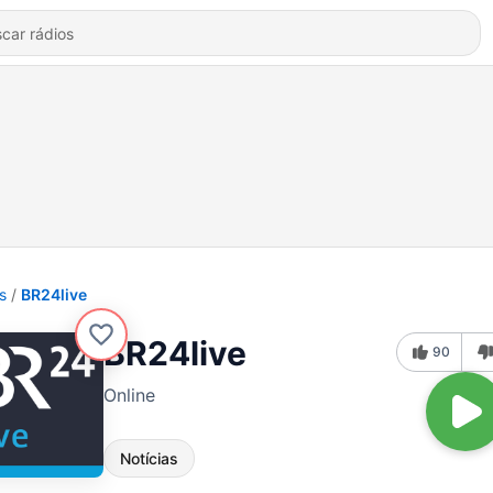
s
BR24live
BR24live
90
Online
Notícias