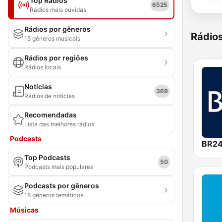
Top Rádios
6525
Rádios mais ouvidas
Rádios por gêneros
Rádio
15 gêneros musicais
Rádios por regiões
Rádios locais
Notícias
369
Rádios de notícias
Recomendadas
Lista das melhores rádios
Podcasts
BR2
Top Podcasts
50
Podcasts mais populares
Podcasts por gêneros
18 gêneros temáticos
Músicas