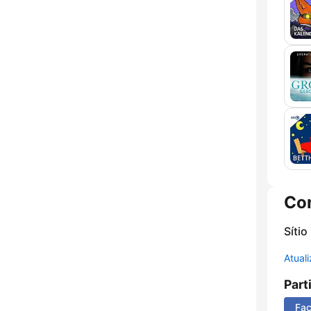
Co
Sítio
Atual
Part
Fa