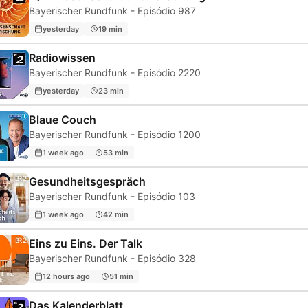
Bayerischer Rundfunk - Episódio 987
yesterday
19 min
Radiowissen
Bayerischer Rundfunk - Episódio 2220
yesterday
23 min
Blaue Couch
Bayerischer Rundfunk - Episódio 1200
1 week ago
53 min
Gesundheitsgespräch
Bayerischer Rundfunk - Episódio 103
1 week ago
42 min
Eins zu Eins. Der Talk
Bayerischer Rundfunk - Episódio 328
12 hours ago
51 min
Das Kalenderblatt