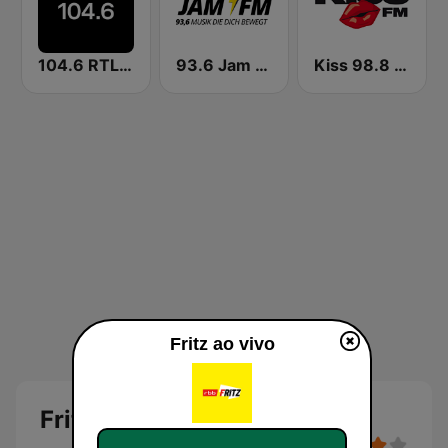
104.6 RTL Berlins Hitradio
93.6 Jam FM
Kiss 98.8 FM
Fritz ao vivo
Fritz