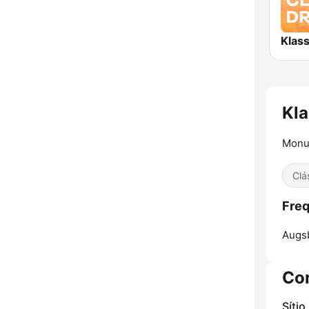
Kla
Monum
Clá
Freq
Augs
Co
Sítio