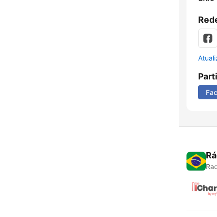
Rede
Atual
Part
Fa
Rá
Rad