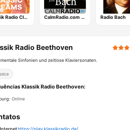
Klassik Radio Classic Dreams
CalmRadio.com - Bach
Radio Bach
ssik Radio Beethoven
entale Sinfonien und zeitlose Klaviersonaten.
ssica
uências Klassik Radio Beethoven:
burg:
Online
ntatos
 Internet
https://play.klassikradio.de/