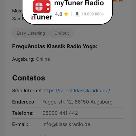
Musik für Meditation und spirituelle Stunden.
Sanfte Klänge und Energie spendende Musik.
Easy Listening
Chillout
Frequências Klassik Radio Yoga:
Augsburg:
Online
Contatos
Sítio Internet
https://select.klassikradio.de/
Endereço:
Fuggerstr. 12, 86150 Augsburg
Telefone:
08000 441 442
E-mail:
info@klassikradio.de