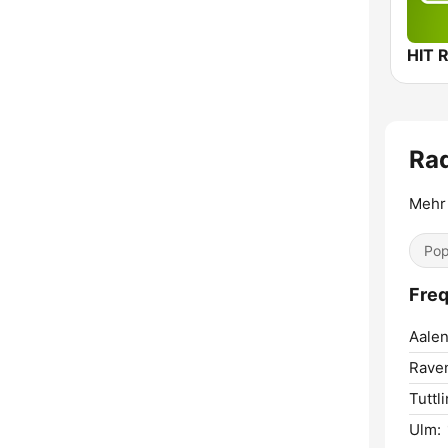
HIT 
Rad
Mehr
Pop
Freq
Aalen
Rave
Tuttl
Ulm: