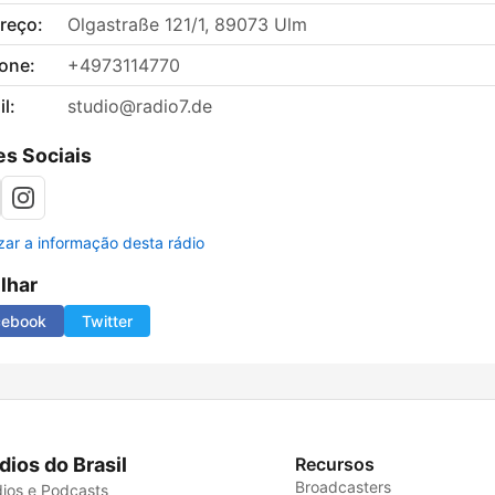
reço:
Olgastraße 121/1, 89073 Ulm
fone:
+4973114770
l:
studio@radio7.de
s Sociais
izar a informação desta rádio
ilhar
cebook
Twitter
dios do Brasil
Recursos
Broadcasters
ios e Podcasts