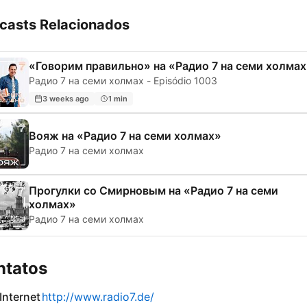
casts Relacionados
«Говорим правильно» на «Радио 7 на семи холма
Радио 7 на семи холмах - Episódio 1003
3 weeks ago
1 min
Вояж на «Радио 7 на семи холмах»
Радио 7 на семи холмах
Прогулки со Смирновым на «Радио 7 на семи
холмах»
Радио 7 на семи холмах
ntatos
 Internet
http://www.radio7.de/