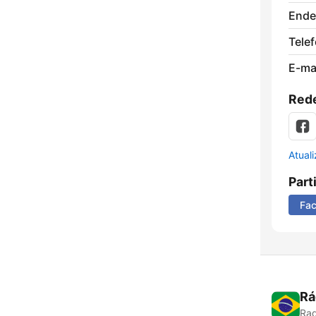
Ende
Tele
E-mai
Rede
Atual
Part
Fa
Rá
Rad