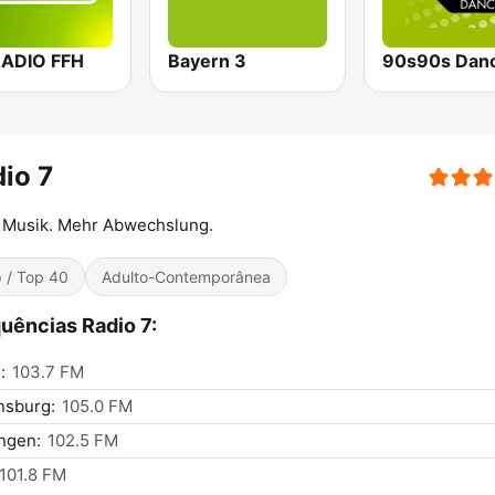
RADIO FFH
Bayern 3
90s90s Dan
io 7
 Musik. Mehr Abwechslung.
 / Top 40
Adulto-Contemporânea
uências Radio 7:
:
103.7 FM
nsburg:
105.0 FM
ingen:
102.5 FM
101.8 FM