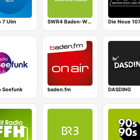
o 7 Ulm
SWR4 Baden-Württemberg
o Seefunk
baden.fm
DASDING