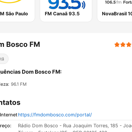
FM São Paulo
FM Canaã 93.5
m Bosco FM
stã
quências Dom Bosco FM:
leza:
96.1 FM
ntatos
 Internet
https://fmdombosco.com/portal/
reço:
Rádio Dom Bosco - Rua Joaquim Torres, 185 - Jo