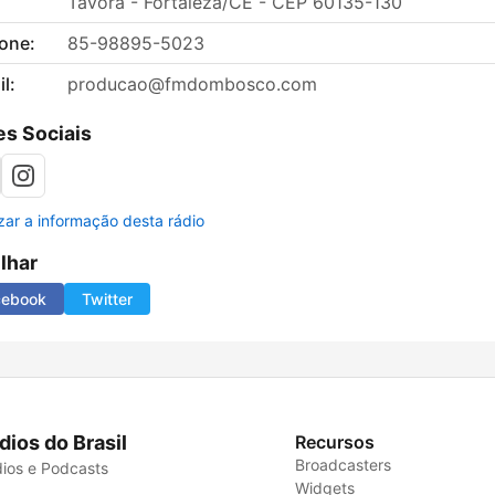
Távora - Fortaleza/CE - CEP 60135-130
fone:
85-98895-5023
l:
producao@fmdombosco.com
s Sociais
izar a informação desta rádio
ilhar
cebook
Twitter
dios do Brasil
Recursos
Broadcasters
ios e Podcasts
Widgets