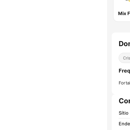
Mix 
Do
Cri
Fre
Forta
Co
Sítio
Ende