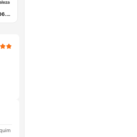
NovaBrasil 106.5 Fortaleza
aquim