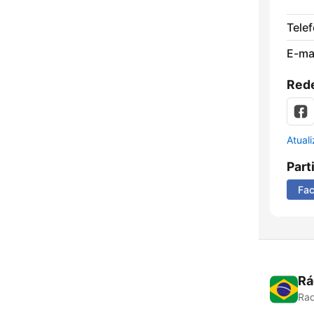
Tele
E-mai
Rede
Atual
Part
Fa
Rá
Rad