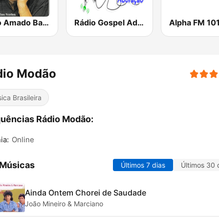
Rádio Amado Batista
Rádio Gospel Adoração
Alpha FM 101
dio Modão
ica Brasileira
uências Rádio Modão:
ia:
Online
 Músicas
Últimos 7 dias
Últimos 30 
Ainda Ontem Chorei de Saudade
João Mineiro & Marciano