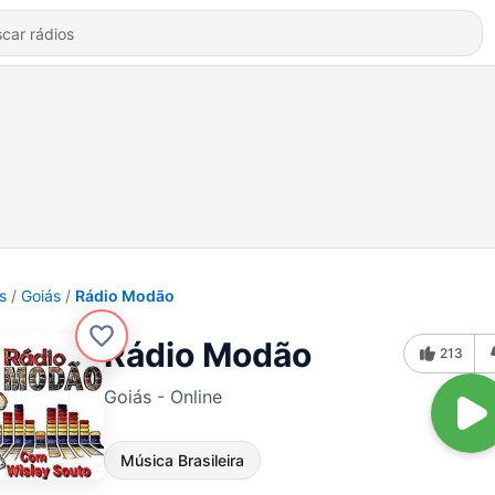
s
Goiás
Rádio Modão
Rádio Modão
213
Goiás - Online
Música Brasileira