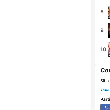
8
9
10
Co
Sítio
Atual
Part
Fa