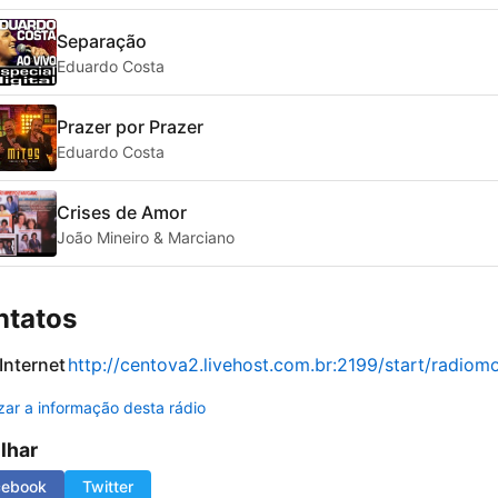
Separação
Eduardo Costa
Prazer por Prazer
Eduardo Costa
Crises de Amor
João Mineiro & Marciano
ntatos
 Internet
http://centova2.livehost.com.br:2199/start/radiom
izar a informação desta rádio
ilhar
cebook
Twitter