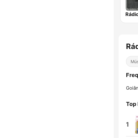
Rá
Mús
Freq
Goiân
Top
1