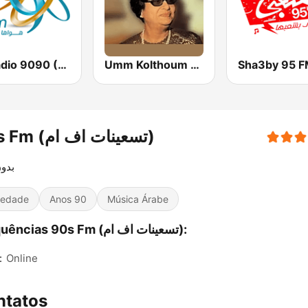
El-Radio‎ 9090 (الراديو٩٠٩٠)
Umm Kolthoum راديو أم كلثوم
Sha3by 95 
90s Fm (تسعينات اف ام)
بدون
iedade
Anos 90
Música Árabe
Frequências 90s Fm (تسعينات اف ام):
:
Online
ntatos