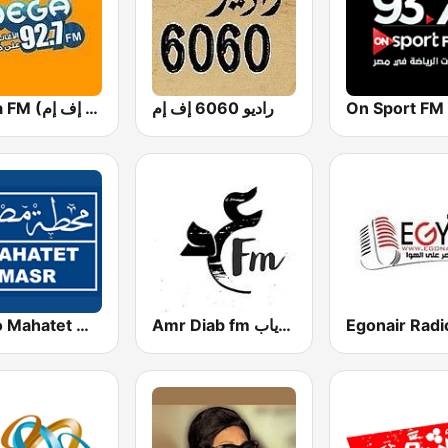
Mega FM (ميجا إف إم)
راديو 6060 إف إم
On Sport FM
Amr Diab fm عمرو دياب
Radio Mahatet Masr (محطة مصر)