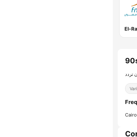
 تردد
Var
Cairo
Co