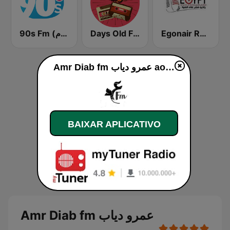
90s Fm (تسعينات اف ام)
Days Old FM
Egonair Radio (راديو مصر على الهوا)
Amr Diab fm عمرو دياب ao vivo
BAIXAR APLICATIVO
Amr Diab fm عمرو دياب