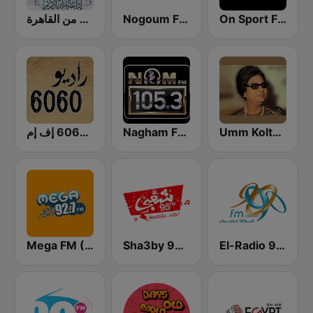
إذاعة القرآن الكريم من القاهرة
Nogoum FM 100.6 (نجوم فم)
On Sport FM
Umm Kolthoum راديو أم كلثوم
Nagham FM 105.3 (نغم إف إم)
راديو 6060 إف إم
Mega FM (ميجا إف إم)
Sha3by 95 FM
El-Radio‎ 9090 (الراديو٩٠٩٠)