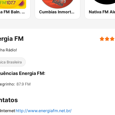
Massa FM Baln. Camboriú, Brusque e Itajaí
Cumbias Inmortales Radio
ergia FM
ha Rádio!
ica Brasileira
uências Energia FM:
egrinho:
87.9 FM
ntatos
 Internet
http://www.energiafm.net.br/