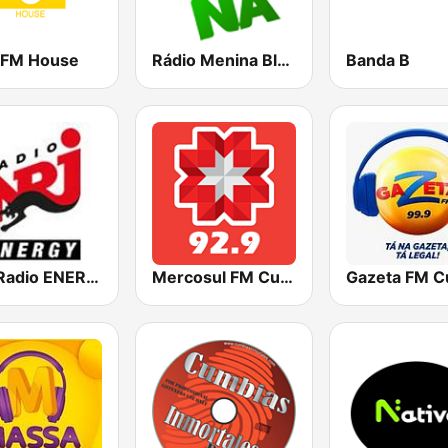
 FM House
Rádio Menina Blumenau
Banda B
NRJ Radio ENERGY
Mercosul FM Curitiba
Gazeta FM C