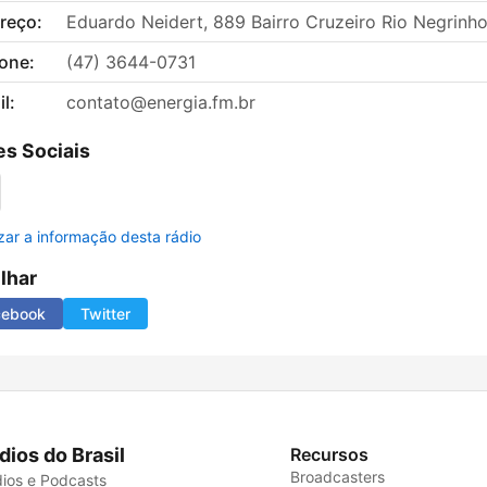
reço:
Eduardo Neidert, 889 Bairro Cruzeiro Rio Negrinh
fone:
(47) 3644-0731
l:
contato@energia.fm.br
s Sociais
izar a informação desta rádio
ilhar
cebook
Twitter
dios do Brasil
Recursos
Broadcasters
ios e Podcasts