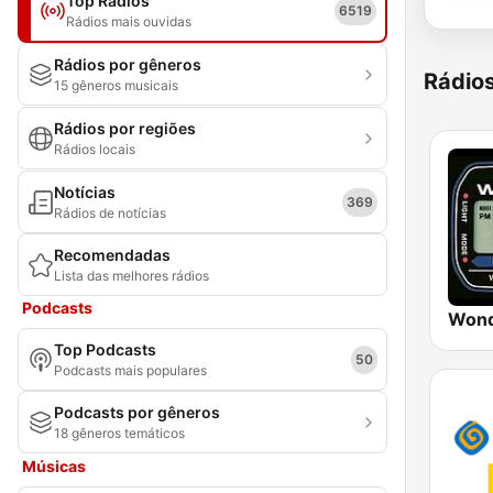
Top Rádios
6519
Rádios mais ouvidas
Rádios por gêneros
Rádio
15 gêneros musicais
Rádios por regiões
Rádios locais
Notícias
369
Rádios de notícias
Recomendadas
Lista das melhores rádios
Podcasts
Wond
Top Podcasts
50
Podcasts mais populares
Podcasts por gêneros
18 gêneros temáticos
Músicas