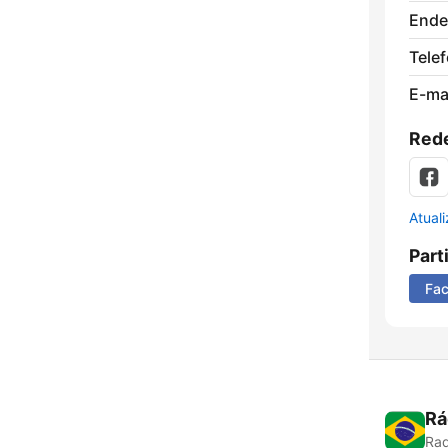
Ende
Tele
E-mai
Rede
Atual
Part
Fa
Rá
Rad