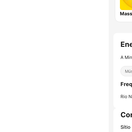
En
A Min
Mús
Freq
Rio N
Co
Sítio