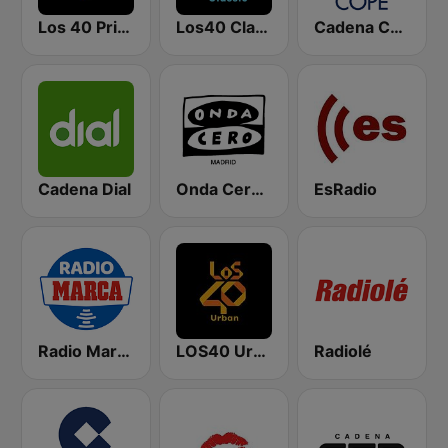
Los 40 Principales
Los40 Classic
Cadena COPE
Cadena Dial
Onda Cero Madrid
EsRadio
Radio Marca Nacional
LOS40 Urban
Radiolé