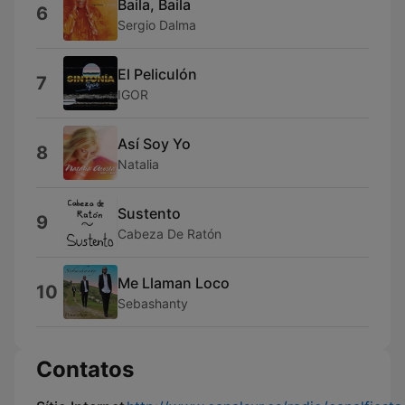
Baila, Baila
6
Sergio Dalma
El Peliculón
7
IGOR
Así Soy Yo
8
Natalia
Sustento
9
Cabeza De Ratón
Me Llaman Loco
10
Sebashanty
Contatos