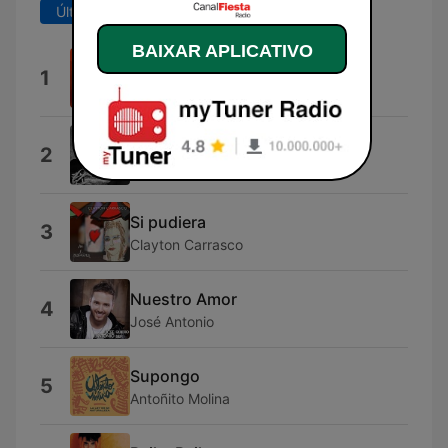
Últimos 7 dias
Últimos 30 dias
BAIXAR APLICATIVO
Carretera
1
Chema Bejarano
La Escalera
2
Salistre
Si pudiera
3
Clayton Carrasco
Nuestro Amor
4
José Antonio
Supongo
5
Antoñito Molina