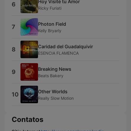
Hoy Visité tu Amor
6
Ricky Furiati
Photon Field
7
Kelly Bryarly
Caridad del Guadalquivir
8
ESENCIA FLAMENCA
Breaking News
9
Beats Bakery
Other Worlds
10
Really Slow Motion
Contatos