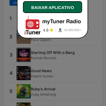
Últimos 7 dias
Últimos 30 dias
BAIXAR APLICATIVO
Coast to Coast
1
Gabriel Candiani
Sueños de Cádiz
2
Paco Cepero
Starting Off With a Bang
3
Foxhole Records
Good News
4
Empire Scores
Ruby's Arrival
5
Craig Armstrong