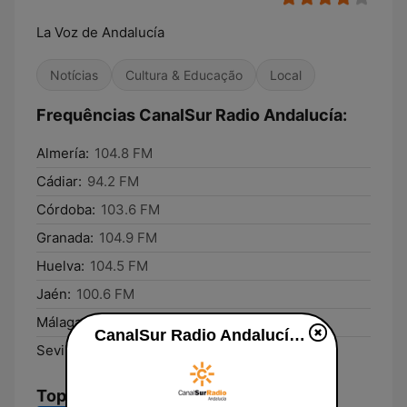
La Voz de Andalucía
Notícias
Cultura & Educação
Local
Frequências CanalSur Radio Andalucía:
Almería:
104.8 FM
Cádiar:
94.2 FM
Córdoba:
103.6 FM
Granada:
104.9 FM
Huelva:
104.5 FM
Jaén:
100.6 FM
Málaga:
104.6 FM
CanalSur Radio Andalucía ao vivo
Sevilla:
105.1 FM
Top Músicas