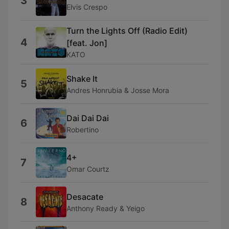
3
Elvis Crespo
Turn the Lights Off (Radio Edit)
4
[feat. Jon]
KATO
Shake It
5
Andres Honrubia & Josse Mora
Dai Dai Dai
6
Robertino
4+
7
Omar Courtz
Desacate
8
Anthony Ready & Yeigo