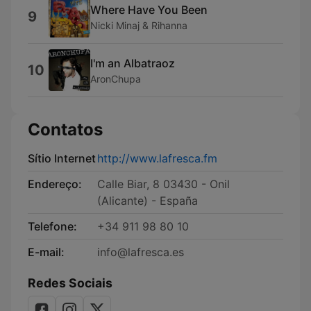
Where Have You Been
9
Nicki Minaj & Rihanna
I'm an Albatraoz
10
AronChupa
Contatos
Sítio Internet
http://www.lafresca.fm
Endereço:
Calle Biar, 8 03430 - Onil
(Alicante) - España
Telefone:
+34 911 98 80 10
E-mail:
info@lafresca.es
Redes Sociais