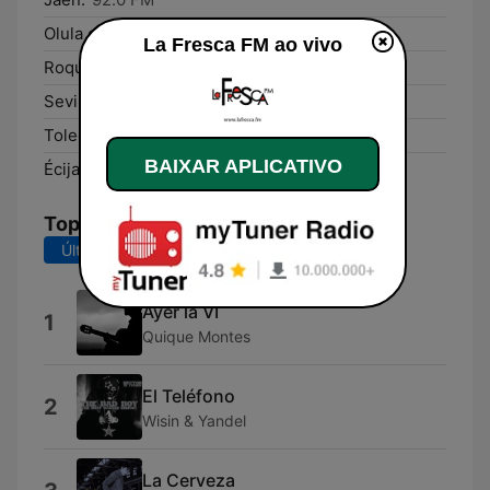
Olula del Río:
94.0 FM
La Fresca FM ao vivo
Roquetas de Mar:
91.8 FM
Sevilla:
90.7 FM
Toledo:
90.5 FM
BAIXAR APLICATIVO
Écija:
102.2 FM
Top Músicas
Últimos 7 dias
Últimos 30 dias
Ayer la VI
1
Quique Montes
El Teléfono
2
Wisin & Yandel
La Cerveza