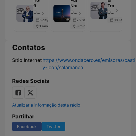
Noticias
Punta
El
fin
Norte
Transistor
de
OndaCero - Episódio 297
OndaCero - Episódio 300
OndaCero - Episódio 300
semana
5 days ago
25 Sep 2025
08 Feb 2024
1 min
8 min
Contatos
Sítio Internet
https://www.ondacero.es/emisoras/castil
y-leon/salamanca
Redes Sociais
Atualizar a informação desta rádio
Partilhar
Facebook
Twitter