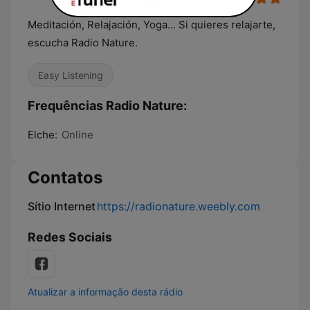
Meditación, Relajación, Yoga... Si quieres relajarte,
escucha Radio Nature.
Easy Listening
Frequências Radio Nature:
Elche:
Online
Contatos
Sítio Internet
https://radionature.weebly.com
Redes Sociais
Atualizar a informação desta rádio