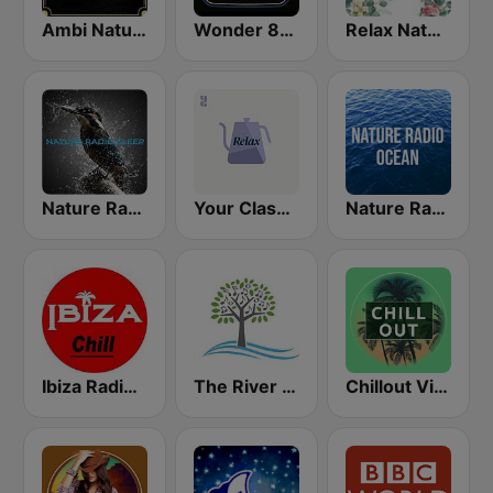
Ambi Nature Radio
Wonder 80's
Relax Nature
Nature Radio Sleep
Your Classical Relax
Nature Radio Ocean
Ibiza Radios - Chill
The River of Calm
Chillout Vibes