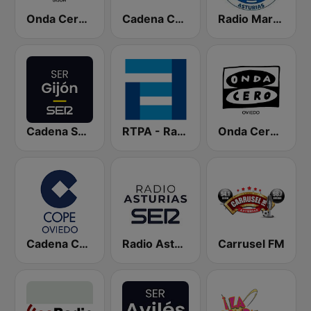
Onda Cero Gijón
Cadena COPE Asturias
Radio Marca Asturias
Cadena SER Gijón
RTPA - RadioTelevisión del Principado de Asturias
Onda Cero Oviedo
Cadena COPE Oviedo
Radio Asturias SER
Carrusel FM