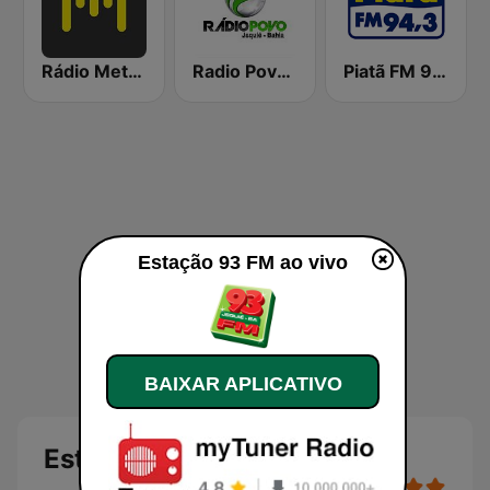
Rádio Metrópole - Metro 1
Radio Povo de Jequie
Piatã FM 94.3
Estação 93 FM ao vivo
BAIXAR APLICATIVO
Estação 93 FM