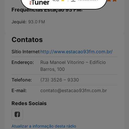
Frequências Estação 93 FM:
Jequié:
93.0 FM
Contatos
Sítio Internet
http://www.estacao93fm.com.br/
Endereço:
Rua Manoel Vitorino – Edifício
Barros, 100
Telefone:
(73) 3526 – 9330
E-mail:
contato@estacao93fm.com.br
Redes Sociais
Atualizar a informação desta rádio