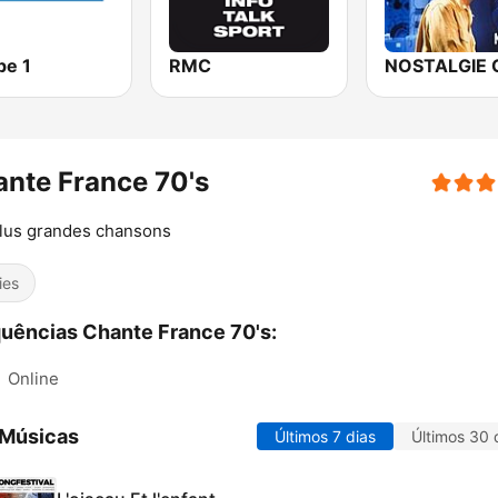
pe 1
RMC
nte France 70's
lus grandes chansons
ies
uências Chante France 70's:
:
Online
 Músicas
Últimos 7 dias
Últimos 30 