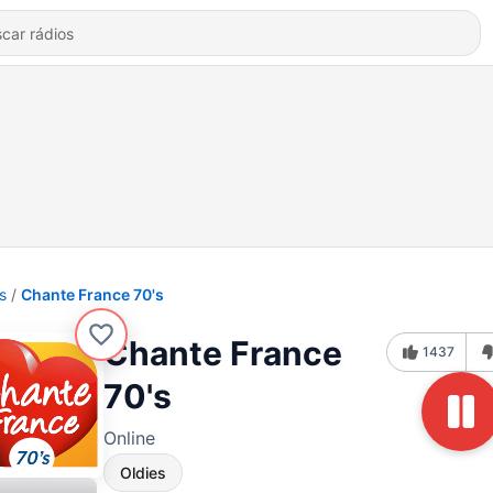
s
Chante France 70's
Chante France
1437
70's
Online
Oldies