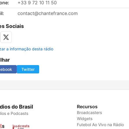
fone:
+33 9 72 10 11 50
l:
contact@chantefrance.com
s Sociais
izar a informação desta rádio
ilhar
cebook
Twitter
dios do Brasil
Recursos
Broadcasters
ios e Podcasts
Widgets
Futebol Ao Vivo na Rádio