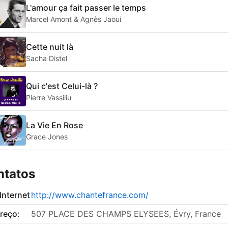
L'amour ça fait passer le temps
Marcel Amont & Agnès Jaoui
Cette nuit là
Sacha Distel
Qui c'est Celui-là ?
Pierre Vassiliu
La Vie En Rose
Grace Jones
ntatos
 Internet
http://www.chantefrance.com/
reço:
507 PLACE DES CHAMPS ELYSEES, Évry, France