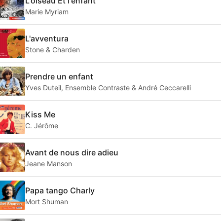
L'oiseau Et l'enfant
Marie Myriam
L'avventura
Stone & Charden
Prendre un enfant
Yves Duteil, Ensemble Contraste & André Ceccarelli
Kiss Me
C. Jérôme
Avant de nous dire adieu
Jeane Manson
Papa tango Charly
Mort Shuman