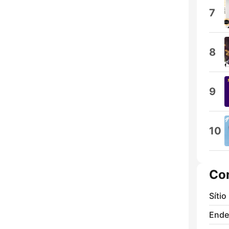
7
8
9
10
Co
Sítio
Ende