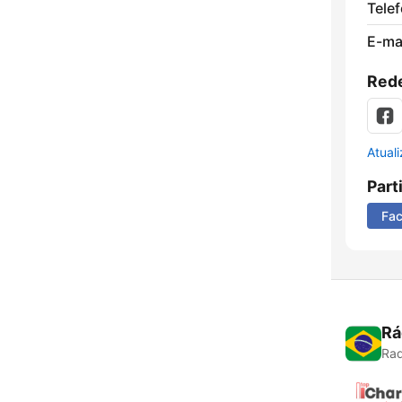
Tele
E-mai
Rede
Atual
Part
Fa
Rá
Rad