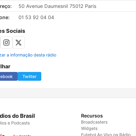
reço:
50 Avenue Daumesnil 75012 Paris
fone:
01 53 92 04 04
s Sociais
izar a informação desta rádio
ilhar
cebook
Twitter
dios do Brasil
Recursos
Broadcasters
ios e Podcasts
Widgets
Futebol Ao Vivo na Rádio