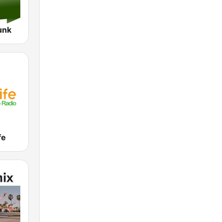
unk
fe