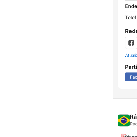
Ende
Tele
Rede
Atual
Part
Fa
Rá
Rad