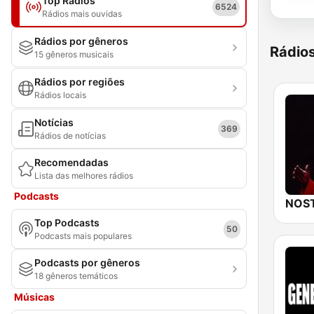
Top Rádios
6524
Rádios mais ouvidas
Rádios por gêneros
Rádio
15 gêneros musicais
Rádios por regiões
Rádios locais
Notícias
369
Rádios de notícias
Recomendadas
Lista das melhores rádios
Podcasts
NOST
Top Podcasts
50
Podcasts mais populares
Podcasts por gêneros
18 gêneros temáticos
Músicas