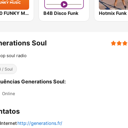
FM 80 FUNKY MUSIC
B4B Disco Funk
Hotmix Funk
erations Soul
op soul radio
 / Soul
uências Generations Soul:
:
Online
ntatos
 Internet
http://generations.fr/