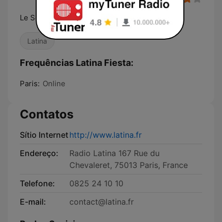
Le Son Latino
Latina
Frequências Latina Fiesta:
Paris:
Online
Contatos
Sítio Internet
http://www.latina.fr
Endereço:
Radio Latina 167 Rue du
Chevaleret, 75013 Paris, France
Telefone:
0825 24 10 10
E-mail:
contact@latina.fr